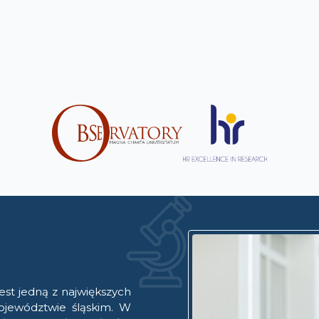
est jedną z największych
ojewództwie śląskim. W