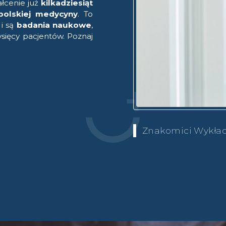
ałcenie już
kilkadziesiąt
polskiej medycyny
. To
i są
badania naukowe
,
ysięcy pacjentów. Poznaj
Znakomici Wykła