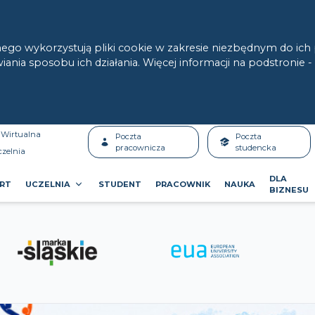
ego wykorzystują pliki cookie w zakresie niezbędnym do ic
nia sposobu ich działania. Więcej informacji na podstronie -
Wirtualna
Poczta
Poczta
pracownicza
studencka
czelnia
DLA
RT
UCZELNIA
STUDENT
PRACOWNIK
NAUKA
BIZNESU