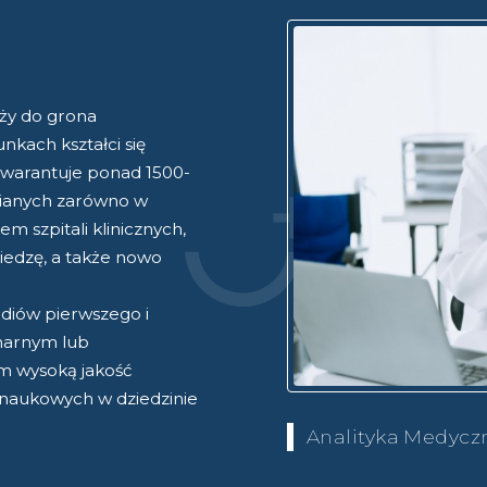
ży do grona
nkach kształci się
gwarantuje ponad 1500-
nianych zarówno w
em szpitali klinicznych,
iedzę, a także nowo
udiów pierwszego i
onarnym lub
m wysoką jakość
 naukowych w dziedzinie
Analityka Medycz