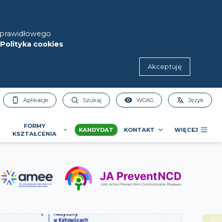
h prawidłowego
Polityka cookies
Akceptuję
Aplikacje
Szukaj
WCAG
Język
FORMY
KANDYDAT
KONTAKT
WIĘCEJ
KSZTAŁCENIA